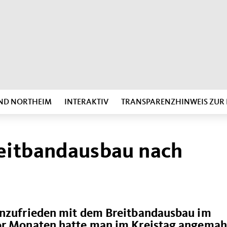
ND NORTHEIM
INTERAKTIV
TRANSPARENZHINWEIS ZU
eitbandausbau nach
unzufrieden mit dem Breitbandausbau im
vor Monaten hatte man im Kreistag angemah