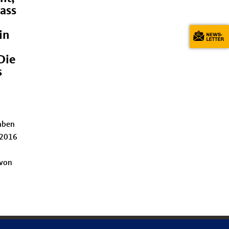
ass
in
Die
s
haben
 2016
 von