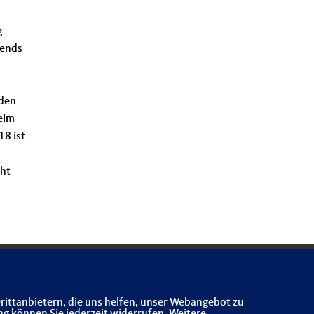
g
rends
rden
heim
18 ist
eht
rittanbietern, die uns helfen, unser Webangebot zu