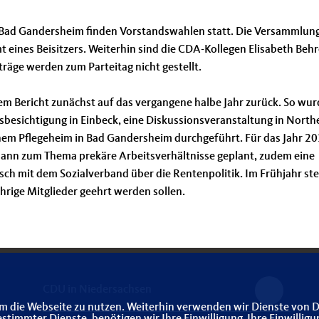
 Bad Gandersheim finden Vorstandswahlen statt. Die Versammlun
t eines Beisitzers. Weiterhin sind die CDA-Kollegen Elisabeth Beh
räge werden zum Parteitag nicht gestellt.
nem Bericht zunächst auf das vergangene halbe Jahr zurück. So wu
bsbesichtigung in Einbeck, eine Diskussionsveranstaltung in Nort
nem Pflegeheim in Bad Gandersheim durchgeführt. Für das Jahr 20
mann zum Thema prekäre Arbeitsverhältnisse geplant, zudem eine
sch mit dem Sozialverband über die Rentenpolitik. Im Frühjahr st
hrige Mitglieder geehrt werden sollen.
CDU in Niedersachsen
m die Webseite zu nutzen. Weiterhin verwenden wir Dienste von D