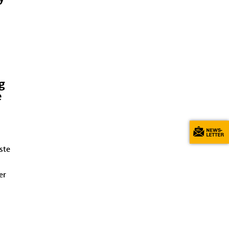
g
e
ste
er