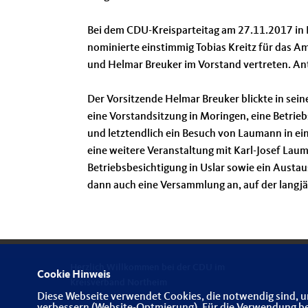
Bei dem CDU-Kreisparteitag am 27.11.2017 in
nominierte einstimmig Tobias Kreitz für das Am
und Helmar Breuker im Vorstand vertreten. Ant
Der Vorsitzende Helmar Breuker blickte in sei
eine Vorstandsitzung in Moringen, eine Betrie
und letztendlich ein Besuch von Laumann in ei
eine weitere Veranstaltung mit Karl-Josef Lau
Betriebsbesichtigung in Uslar sowie ein Austau
dann auch eine Versammlung an, auf der langjä
Herzlich Willkommen bei der CDU im
Cookie Hinweis
Kreisverband Northeim
Diese Webseite verwendet Cookies, die notwendig sind, u