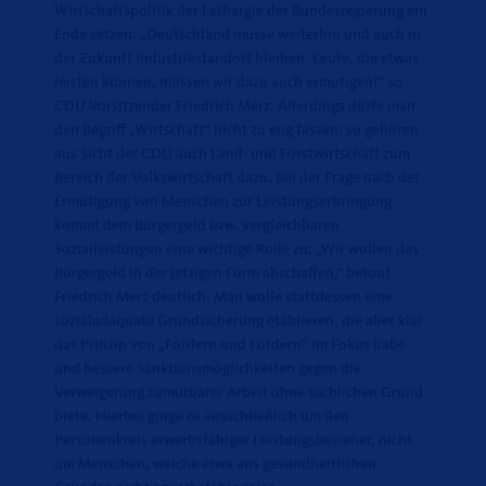
Wirtschaftspolitik der Lethargie der Bundesregierung ein
Ende setzen: „Deutschland müsse weiterhin und auch in
der Zukunft Industriestandort bleiben. Leute, die etwas
leisten können, müssen wir dazu auch ermutigen!“ so
CDU-Vorsitzender Friedrich Merz. Allerdings dürfe man
den Begriff „Wirtschaft“ nicht zu eng fassen; so gehören
aus Sicht der CDU auch Land- und Forstwirtschaft zum
Bereich der Volkswirtschaft dazu. Bei der Frage nach der
Ermutigung von Menschen zur Leistungserbringung
kommt dem Bürgergeld bzw. vergleichbaren
Sozialleistungen eine wichtige Rolle zu: „Wir wollen das
Bürgergeld in der jetzigen Form abschaffen,“ betont
Friedrich Merz deutlich. Man wolle stattdessen eine
sozialadäquate Grundsicherung etablieren, die aber klar
das Prinzip von „Fördern und Fordern“ im Fokus habe
und bessere Sanktionsmöglichkeiten gegen die
Verweigerung zumutbarer Arbeit ohne sachlichen Grund
biete. Hierbei ginge es ausschließlich um den
Personenkreis erwerbsfähiger Leistungsbezieher, nicht
um Menschen, welche etwa aus gesundheitlichen